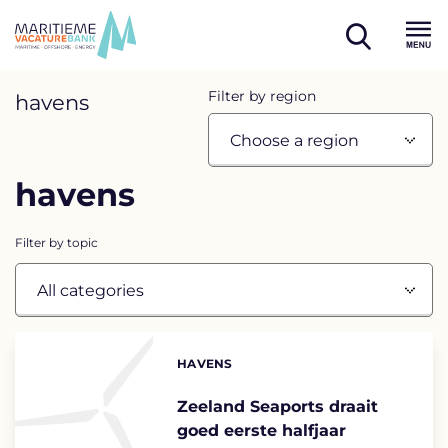
Skip
to
open
content
Menu
search
Overview
Filter by region
havens
page
containing
havens
news
articles
Filter by topic
List
of
HAVENS
Categories:
the
highlighted
Zeeland Seaports draait
goed eerste halfjaar
articles