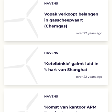
HAVENS
Categories:
Vopak verkoopt belangen
in gasscheepvaart
(Chemgas)
Posted:
over 22 years ago
HAVENS
Categories:
‘Ketelbinkie’ galmt luid in
‘t hart van Shanghai
Posted:
over 22 years ago
HAVENS
Categories:
‘Komst van kantoor APM