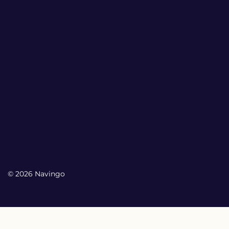
© 2026 Navingo
My Account
My Account