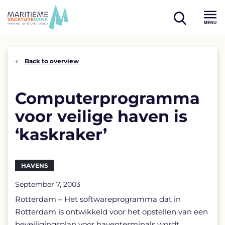
Skip
to
open
content
Menu
search
Back to overview
Computerprogramma
voor veilige haven is
‘kaskraker’
HAVENS
September 7, 2003
Rotterdam – Het softwareprogramma dat in
Rotterdam is ontwikkeld voor het opstellen van een
beveiligingsplan voor haventerminals wordt