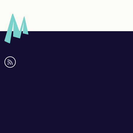
Social
media
links
Footer
links