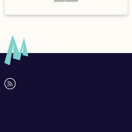
ADVERTISEMENT
Social
media
links
Footer
links