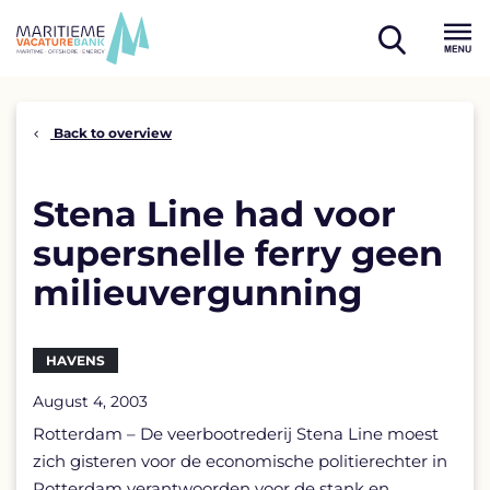
Skip
to
open
content
Menu
search
Back to overview
Stena Line had voor
supersnelle ferry geen
milieuvergunning
HAVENS
August 4, 2003
Rotterdam – De veerbootrederij Stena Line moest
zich gisteren voor de economische politierechter in
Rotterdam verantwoorden voor de stank en