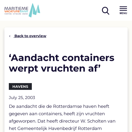
Skip
to
open
content
Menu
search
Back to overview
‘Aandacht containers
werpt vruchten af’
HAVENS
July 25, 2003
De aandacht die de Rotterdamse haven heeft
gegeven aan containers, heeft zijn vruchten
afgeworpen. Dat heeft directeur W. Scholten van
het Gemeentelijk Havenbedrijf Rotterdam