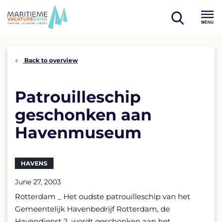
Skip
to
open
content
Menu
search
Back to overview
Patrouilleschip
geschonken aan
Havenmuseum
HAVENS
June 27, 2003
Rotterdam _ Het oudste patrouilleschip van het
Gemeentelijk Havenbedrijf Rotterdam, de
Havendienst 2, wordt geschonken aan het