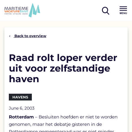
Skip
to
open
content
Menu
search
Back to overview
Raad rolt loper verder
uit voor zelfstandige
haven
HAVENS
June 6, 2003
Rotterdam
– Besluiten hoefden er niet te worden
genomen, maar het debatje gisteren in de
Rotterdamse gemeenteraad was er niet minder