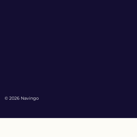
© 2026 Navingo
My Account
My Account