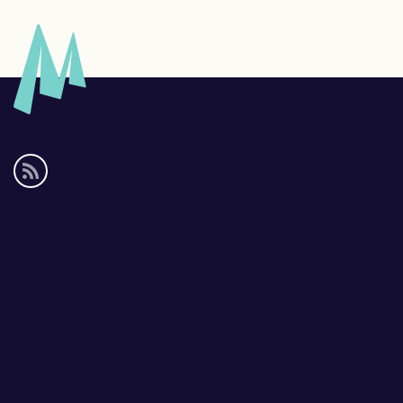
Social
media
links
Footer
links