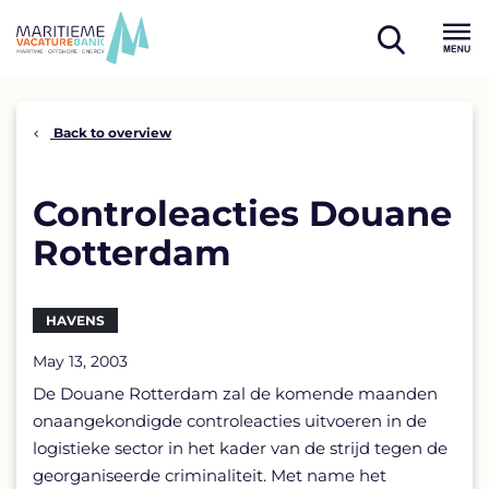
Skip
to
open
content
Menu
search
Back to overview
Controleacties Douane
Rotterdam
HAVENS
May 13, 2003
De Douane Rotterdam zal de komende maanden
onaangekondigde controleacties uitvoeren in de
logistieke sector in het kader van de strijd tegen de
georganiseerde criminaliteit. Met name het