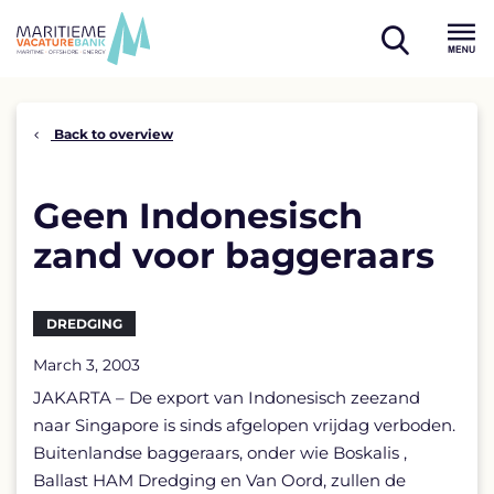
Skip
to
open
content
Menu
search
Back to overview
Geen Indonesisch
zand voor baggeraars
DREDGING
March 3, 2003
JAKARTA – De export van Indonesisch zeezand
naar Singapore is sinds afgelopen vrijdag verboden.
Buitenlandse baggeraars, onder wie Boskalis ,
Ballast HAM Dredging en Van Oord, zullen de