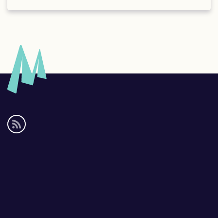
Social
media
links
Footer
links