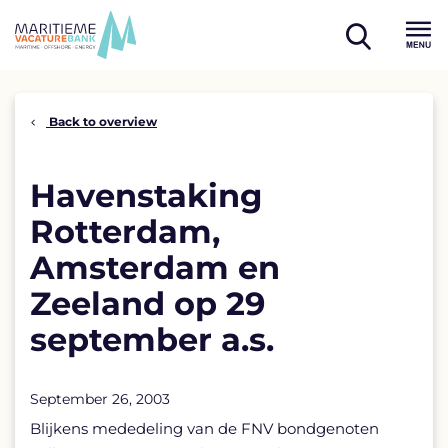
Skip
to
open
content
Menu
search
Back to overview
Havenstaking
Rotterdam,
Amsterdam en
Zeeland op 29
september a.s.
September 26, 2003
Blijkens mededeling van de FNV bondgenoten