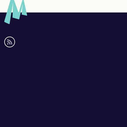
Social
media
links
Footer
links