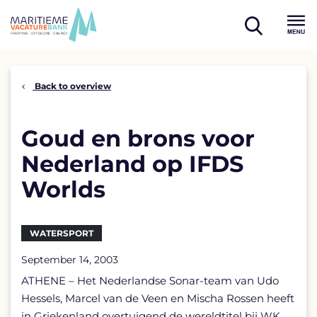
Skip
to
open
content
Menu
search
Back to overview
Goud en brons voor
Nederland op IFDS
Worlds
WATERSPORT
September 14, 2003
ATHENE – Het Nederlandse Sonar-team van Udo
Hessels, Marcel van de Veen en Mischa Rossen heeft
in Griekenland overtuigend de wereldtitel bij WK