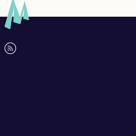
Social
media
links
Footer
links