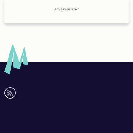
ADVERTISEMENT
Social
media
links
Footer
links