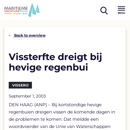
Skip
to
open
content
Menu
search
Back to overview
Vissterfte dreigt bij
hevige regenbui
VISSERIJ
September 1, 2003
DEN HAAG (ANP) – Bij kortstondige hevige
regenbuien dreigen vissen de komende dagen in
de problemen te komen. Dat meldde een
woordvoerder van de Unie van Waterschappen