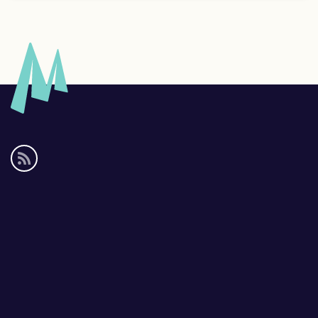
Social
media
links
Footer
links