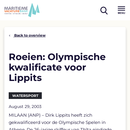
Skip
to
open
content
Menu
search
Back to overview
Roeien: Olympische
kwalificate voor
Lippits
WATERSPORT
August 29, 2003
MILAAN (ANP) – Dirk Lippits heeft zich
gekwalificeerd voor de Olympische Spelen in
Athene. De 26-jarige skiffeur van Thîta eindigde