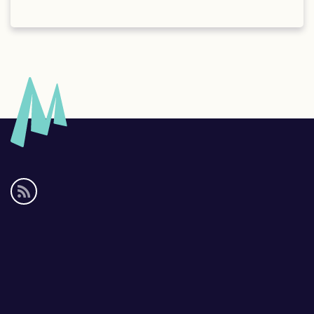
Social
media
links
Footer
links