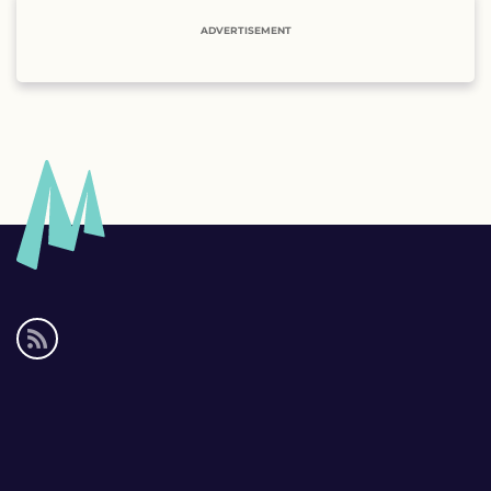
ADVERTISEMENT
Social
media
links
Footer
links