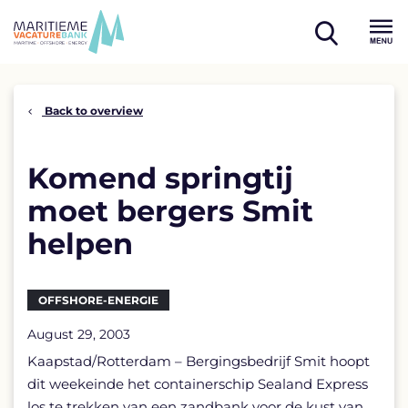
Skip
to
open
content
Menu
search
Back to overview
Komend springtij
moet bergers Smit
helpen
OFFSHORE-ENERGIE
August 29, 2003
Kaapstad/Rotterdam – Bergingsbedrijf Smit hoopt
dit weekeinde het containerschip Sealand Express
los te trekken van een zandbank voor de kust van