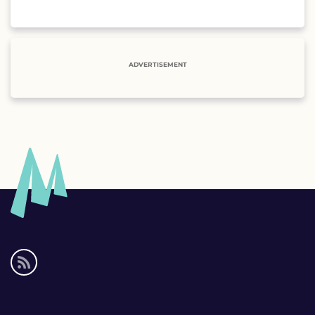
ADVERTISEMENT
Social
media
links