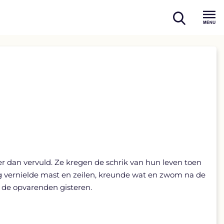
open
Menu
search
er dan vervuld. Ze kregen de schrik van hun leven toen
rug vernielde mast en zeilen, kreunde wat en zwom na de
n de opvarenden gisteren.