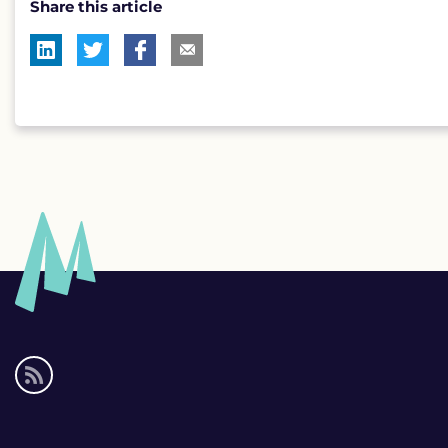
Share this article
Social
media
links