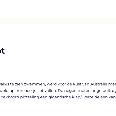
ot
walvis te zien zwemmen, werd voor de kust van Australië me
geweld op hun bootje liet vallen. De negen meter lange bult
n bakboord plotseling een gigantische klap,” vertelde een va