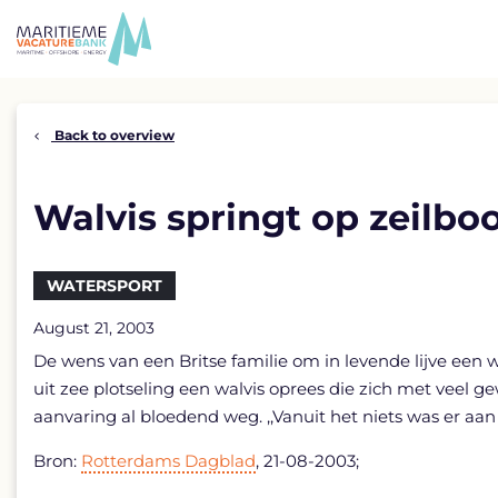
Skip
to
content
Back to overview
Walvis springt op zeilbo
WATERSPORT
August 21, 2003
De wens van een Britse familie om in levende lijve een 
uit zee plotseling een walvis oprees die zich met veel 
aanvaring al bloedend weg. ,,Vanuit het niets was er aa
Bron:
Rotterdams Dagblad
, 21-08-2003;