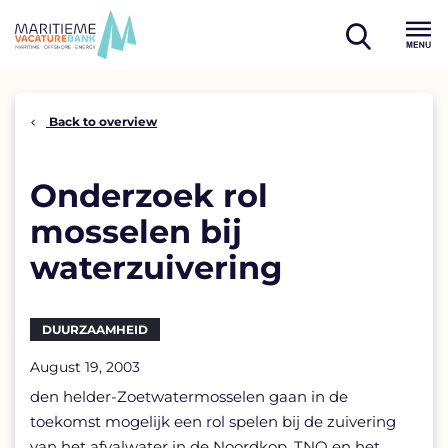
Skip
to
open
content
Menu
search
Back to overview
Onderzoek rol
mosselen bij
waterzuivering
DUURZAAMHEID
August 19, 2003
den helder-Zoetwatermosselen gaan in de
toekomst mogelijk een rol spelen bij de zuivering
van het afvalwater in de Noordkop. TNO en het