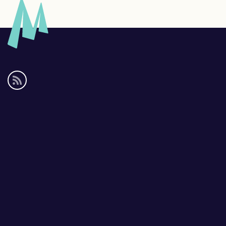
Social
media
links
Footer
links