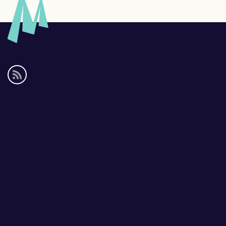
Social
media
links
Footer
links