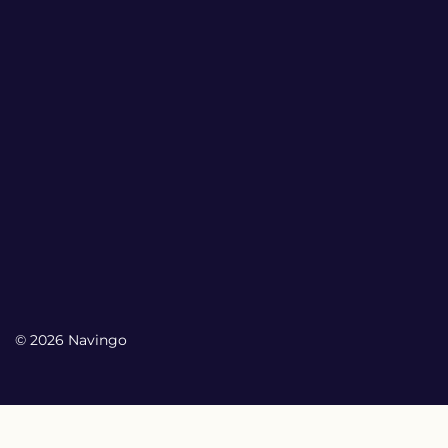
© 2026 Navingo
My Account
My Account