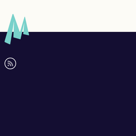
Social
media
links
Footer
links