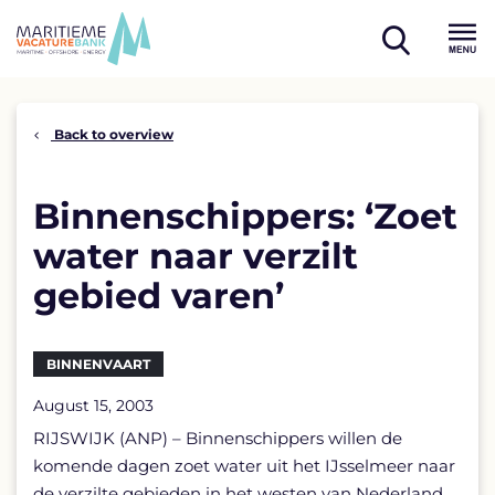
Skip
to
open
content
Menu
search
Back to overview
Binnenschippers: ‘Zoet
water naar verzilt
gebied varen’
BINNENVAART
August 15, 2003
RIJSWIJK (ANP) – Binnenschippers willen de
komende dagen zoet water uit het IJsselmeer naar
de verzilte gebieden in het westen van Nederland