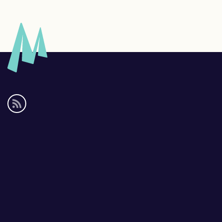
Social
media
links
Footer
links