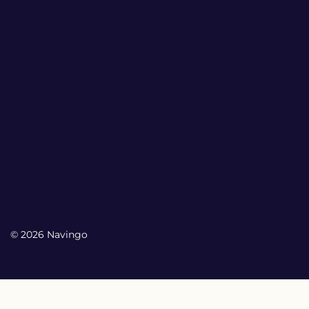
© 2026 Navingo
My Account
My Account