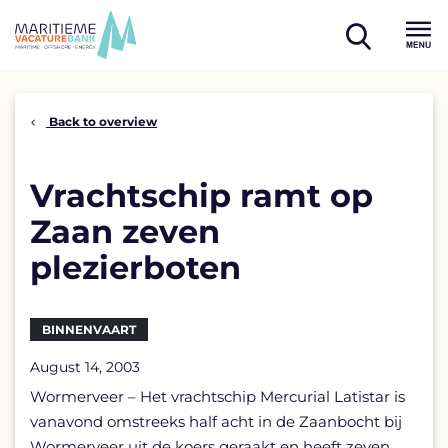
Skip
to
open
content
Menu
search
Back to overview
Vrachtschip ramt op
Zaan zeven
plezierboten
BINNENVAART
August 14, 2003
Wormerveer – Het vrachtschip Mercurial Latistar is
vanavond omstreeks half acht in de Zaanbocht bij
Wormerveer uit de koers geraakt en heeft zeven