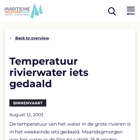
Skip
to
open
content
Menu
search
Back to overview
Temperatuur
rivierwater iets
gedaald
BINNENVAART
August 12, 2003
De temperatuur van het water in de grote rivieren is
in het weekeinde iets gedaald. Maandagmorgen
was het water in de Rijn bij Lobith 26,8 graden