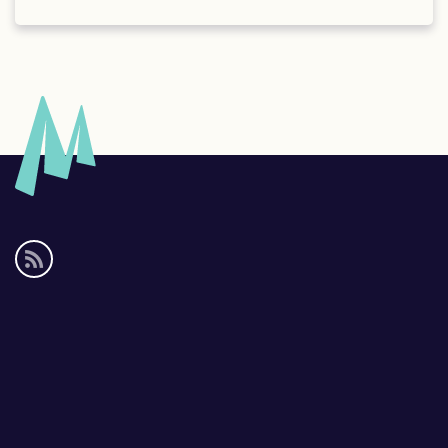
Social
media
links
Footer
links