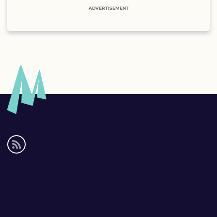
ADVERTISEMENT
Social
media
links
Footer
links