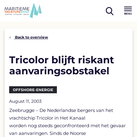
Skip
to
open
content
Menu
search
Back to overview
Tricolor blijft riskant
aanvaringsobstakel
OFFSHORE-ENERGIE
August 11, 2003
Zeebrugge – De Nederlandse bergers van het
vrachtschip Tricolor in Het Kanaal
worden nog steeds geconfronteerd met het gevaar
van aanvaringen. Sinds de Noorse