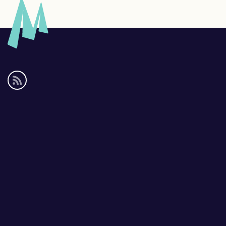
Social
media
links
Footer
links