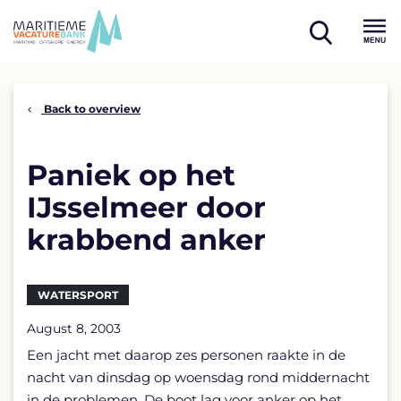
Skip
to
open
content
Menu
search
Back to overview
Paniek op het
IJsselmeer door
krabbend anker
WATERSPORT
August 8, 2003
Een jacht met daarop zes personen raakte in de
nacht van dinsdag op woensdag rond middernacht
in de problemen. De boot lag voor anker op het