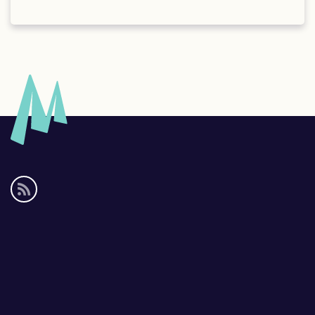
Social
media
links
Footer
links