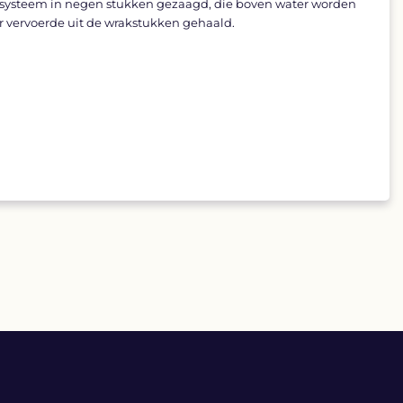
agsysteem in negen stukken gezaagd, die boven water worden
r vervoerde uit de wrakstukken gehaald.