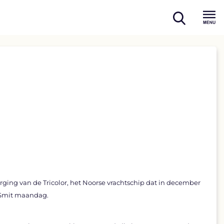
open
Menu
search
ing van de Tricolor, het Noorse vrachtschip dat in december
n Smit maandag.