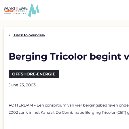
Skip
to
content
Back to overview
Berging Tricolor begint
OFFSHORE-ENERGIE
June 23, 2003
ROTTERDAM – Een consortium van vier bergingsbedrijven onder 
2002 zonk in het Kanaal. De Combinatie Berging Tricolor (CBT)