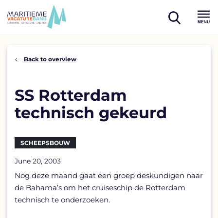
Skip
to
open
content
Menu
search
Back to overview
SS Rotterdam
technisch gekeurd
SCHEEPSBOUW
June 20, 2003
Nog deze maand gaat een groep deskundigen naar
de Bahama’s om het cruiseschip de Rotterdam
technisch te onderzoeken.