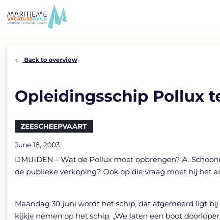
Skip
to
content
Back to overview
Opleidingsschip Pollux t
ZEESCHEEPVAART
June 18, 2003
IJMUIDEN – Wat de Pollux moet opbrengen? A. Schoonevelt
de publieke verkoping? Ook op die vraag moet hij het an
Maandag 30 juni wordt het schip, dat afgemeerd ligt bi
kijkje nemen op het schip. ,,We laten een boot doorlo