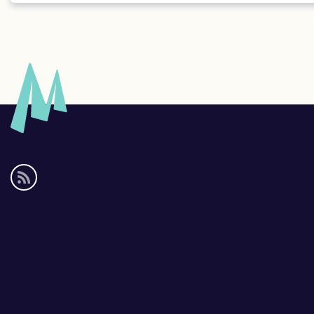
Social
media
links
Footer
links