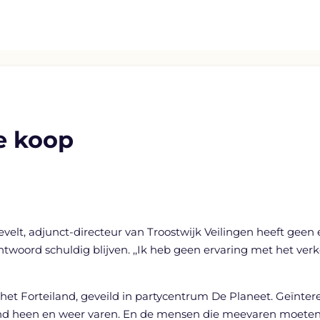
e koop
, adjunct-directeur van Troostwijk Veilingen heeft geen enk
twoord schuldig blijven. ,,Ik heb geen ervaring met het ver
j het Forteiland, geveild in partycentrum De Planeet. Geïn
pend heen en weer varen. En de mensen die meevaren moeten