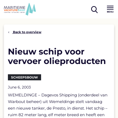
Skip
to
open
content
Menu
search
Back to overview
Nieuw schip voor
vervoer olieproducten
SCHEEPSBOUW
June 6, 2003
WEMELDINGE – Dagevos Shipping (onderdeel van
Warbout beheer) uit Wemeldinge stelt vandaag
een nieuwe tanker, de Presto, in dienst. Het schip –
ruim 82 meter lang, elf meter breed en heeft een