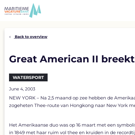
Skip
to
content
Back to overview
Great American II breekt
WATERSPORT
June 4, 2003
NEW YORK – Na 2,5 maand op zee hebben de Amerikaanse
zogeheten Thee-route van Hongkong naar New York met 41 
Het Amerikaanse duo was op 16 maart met een symbolisc
in 1849 met haar ruim vol thee en kruiden in de recordti