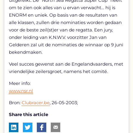
uitgereikt. De “North Sea Regatta Super Cup” heeft
om te zien ook alles van u ervan verwacht… hij is
ENORM en uniek. Op basis van de resultaten van
alle klassen, zullen drie nominaties worden gedaan
voor de beste zeil(st)er van de regatta. Een jury,
onder leiding van K.N.W.V. voorzitter Jan van
Gelderen zal uit de nominaties de winnaar op 9 juni
bekendmaken.
Veel succes gewenst aan de Engelandvaarders, met
vriendelijke zeilersgroet, namens het comité.
Meer info:
www.nsr.nl
Bron:
Clubracer.be
, 26-05-2003;
Share this article