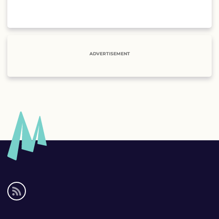
ADVERTISEMENT
Social
media
links