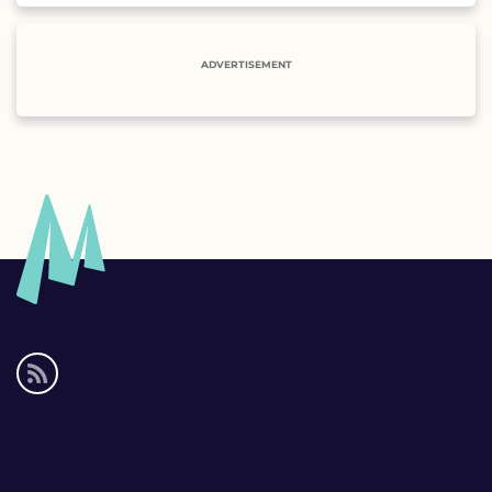
ADVERTISEMENT
Social
media
links
Footer
links