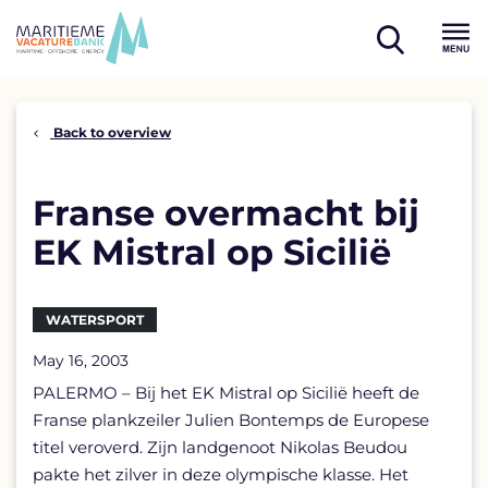
Skip
to
open
content
Menu
search
Back to overview
Franse overmacht bij
EK Mistral op Sicilië
WATERSPORT
May 16, 2003
PALERMO – Bij het EK Mistral op Sicilië heeft de
Franse plankzeiler Julien Bontemps de Europese
titel veroverd. Zijn landgenoot Nikolas Beudou
pakte het zilver in deze olympische klasse. Het