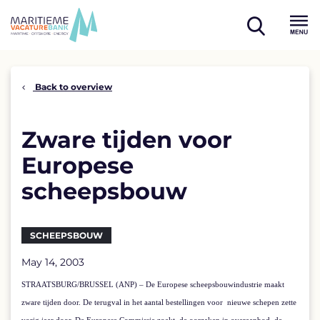
Skip
to
open
content
Menu
search
Back to overview
Zware tijden voor
Europese
scheepsbouw
SCHEEPSBOUW
May 14, 2003
STRAATSBURG/BRUSSEL (ANP) – De Europese scheepsbouwindustrie maakt
zware tijden door. De terugval in het aantal bestellingen voor
nieuwe schepen zette