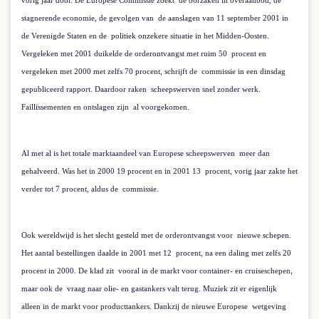
vorig jaar door. De Europese Commissie zoekt
de oorzaken in overaanbod, de
stagnerende economie, de gevolgen van
de aanslagen van 11 september 2001 in
de Verenigde Staten en de
politiek onzekere situatie in het Midden-Oosten.
Vergeleken met 2001 duikelde de orderontvangst met ruim 50
procent en
vergeleken met 2000 met zelfs 70 procent, schrijft de
commissie in een dinsdag
gepubliceerd rapport. Daardoor raken
scheepswerven snel zonder werk.
Faillissementen en ontslagen zijn
al voorgekomen.
Al met al is het totale marktaandeel van Europese scheepswerven
meer dan
gehalveerd. Was het in 2000 19 procent en in 2001 13
procent, vorig jaar zakte het
verder tot 7 procent, aldus de
commissie.
Ook wereldwijd is het slecht gesteld met de orderontvangst voor
nieuwe schepen.
Het aantal bestellingen daalde in 2001 met 12
procent, na een daling met zelfs 20
procent in 2000. De klad zit
vooral in de markt voor container- en cruiseschepen,
maar ook de
vraag naar olie- en gastankers valt terug. Muziek zit er eigenlijk
alleen in de markt voor producttankers. Dankzij de nieuwe Europese
wetgeving