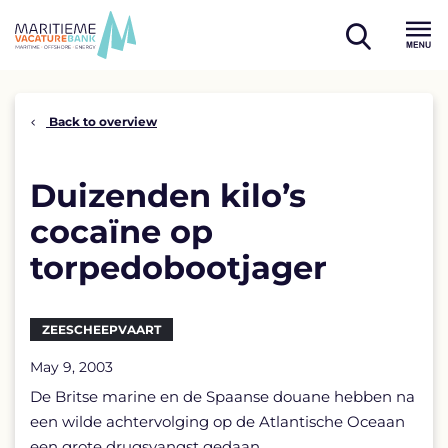
Skip
to
open
content
Menu
search
Back to overview
Duizenden kilo’s
cocaïne op
torpedobootjager
ZEESCHEEPVAART
May 9, 2003
De Britse marine en de Spaanse douane hebben na
een wilde achtervolging op de Atlantische Oceaan
een grote drugsvangst gedaan.