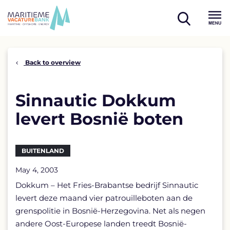
Skip
to
open
content
Menu
search
Back to overview
Sinnautic Dokkum
levert Bosnië boten
BUITENLAND
May 4, 2003
Dokkum – Het Fries-Brabantse bedrijf Sinnautic
levert deze maand vier patrouilleboten aan de
grenspolitie in Bosnië-Herzegovina. Net als negen
andere Oost-Europese landen treedt Bosnië-