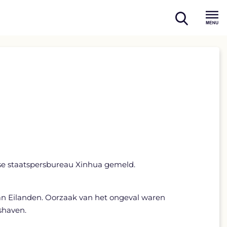
open
Menu
search
ese staatspersbureau Xinhua gemeld.
an Eilanden. Oorzaak van het ongeval waren
shaven.