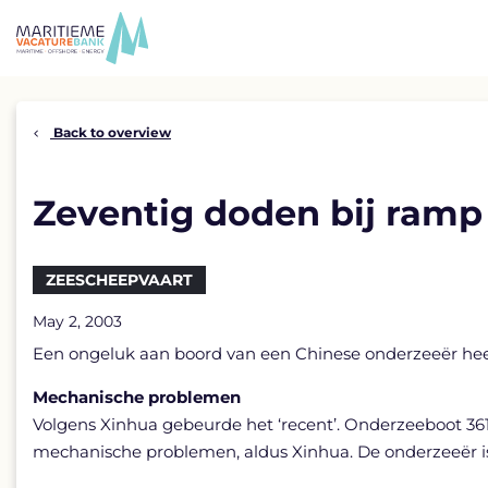
Skip
to
content
Back to overview
Zeventig doden bij ramp
ZEESCHEEPVAART
May 2, 2003
Een ongeluk aan boord van een Chinese onderzeeër heef
Mechanische problemen
Volgens Xinhua gebeurde het ‘recent’. Onderzeeboot 3
mechanische problemen, aldus Xinhua. De onderzeeër is