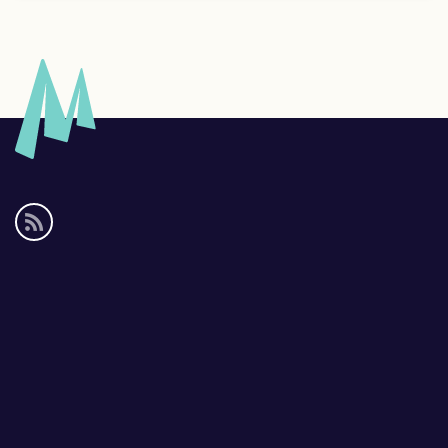
Social
media
links
Footer
links