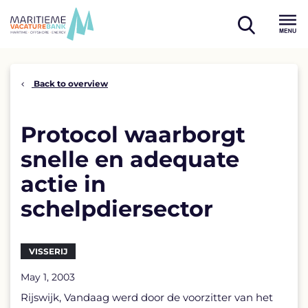
Skip
to
open
content
Menu
search
Back to overview
Protocol waarborgt
snelle en adequate
actie in
schelpdiersector
VISSERIJ
May 1, 2003
Rijswijk, Vandaag werd door de voorzitter van het