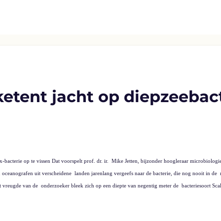
etent jacht op diepzeebac
acterie op te vissen Dat voorspelt prof. dr. ir.
Mike Jetten, bijzonder hoogleraar microbiologi
 oceanografen uit verscheidene
landen jarenlang vergeefs naar de bacterie, die nog nooit in de
t vreugde van de
onderzoeker bleek zich op een diepte van negentig meter de
bacteriesoort Sca