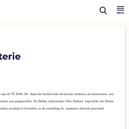
open
Menu
search
terie
e aan de TU Delft. De
dieprode bacterie kan afvalwater ontdoen van ammonium, een
natuur was aangetroffen. De Delftse onderzoeker Olav Sliekers
beproefde met Duitse
lindua sorokinii te bevinden, in de wandeling de
anammox-bacterie genoemd.