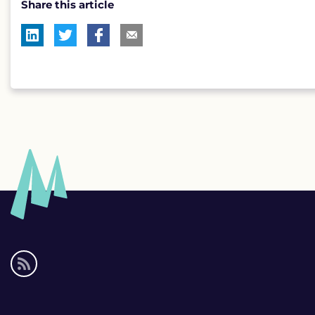
Share this article
Social
media
links