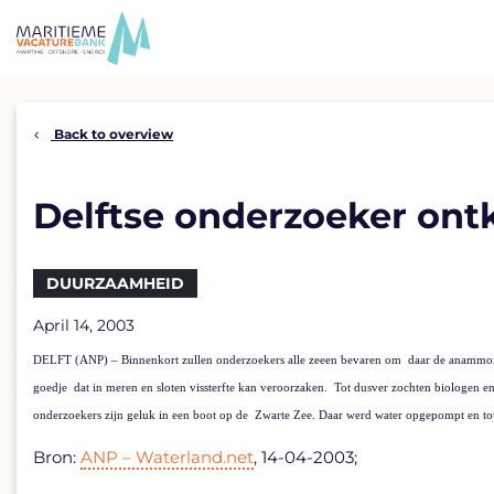
Skip
to
content
Back to overview
Delftse onderzoeker ontk
DUURZAAMHEID
April 14, 2003
DELFT (ANP) – Binnenkort zullen onderzoekers alle zeeen bevaren om
daar de anammox-b
goedje
dat in meren en sloten vissterfte kan veroorzaken.
Tot dusver zochten biologen en
onderzoekers zijn geluk in een boot op de
Zwarte Zee. Daar werd water opgepompt en to
Bron:
ANP – Waterland.net
, 14-04-2003;