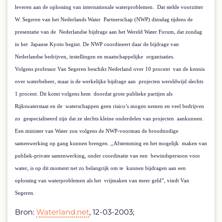
leveren aan de oplossing van internationale waterproblemen.
Dat stelde voorzitter
W. Segeren van het Nederlands Water
Partnerschap (NWP) dinsdag tijdens de
presentatie van de
Nederlandse bijdrage aan het Wereld Water Forum, dat zondag
in het
Japanse Kyoto begint. De NWP coordineert daar de bijdrage van
Nederlandse bedrijven, instellingen en maatschappelijke
organisaties.
Volgens professor Van Segeren beschikt Nederland over 10 procent
van de kennis
over waterbeheer, maar is de werkelijke bijdrage aan
projecten wereldwijd slechts
1 procent. Dit komt volgens hem
doordat grote publieke partijen als
Rijkswaterstaat en de
waterschappen geen risico’s mogen nemen en veel bedrijven
zo
gespecialiseerd zijn dat ze slechts kleine onderdelen van projecten
aankunnen.
Een minister van Water zou volgens de NWP-voorman de broodnodige
samenwerking op gang kunnen brengen. ,,Afstemming en het mogelijk
maken van
publiek-private samenwerking, onder coordinatie van een
bewindspersoon voor
water, is op dit moment net zo belangrijk om te
kunnen bijdragen aan een
oplossing van waterproblemen als het
vrijmaken van meer geld”, vindt Van
Segeren.
Bron:
Waterland.net
, 12-03-2003;