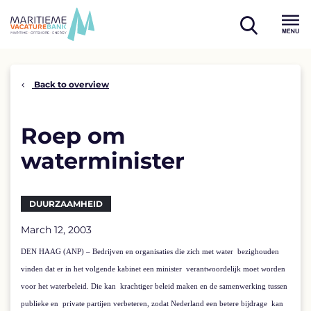
Skip
to
open
content
Menu
search
Back to overview
Roep om
waterminister
DUURZAAMHEID
March 12, 2003
DEN HAAG (ANP) – Bedrijven en organisaties die zich met water
bezighouden
vinden dat er in het volgende kabinet een minister
verantwoordelijk moet worden
voor het waterbeleid. Die kan
krachtiger beleid maken en de samenwerking tussen
publieke en
private partijen verbeteren, zodat Nederland een betere bijdrage
kan