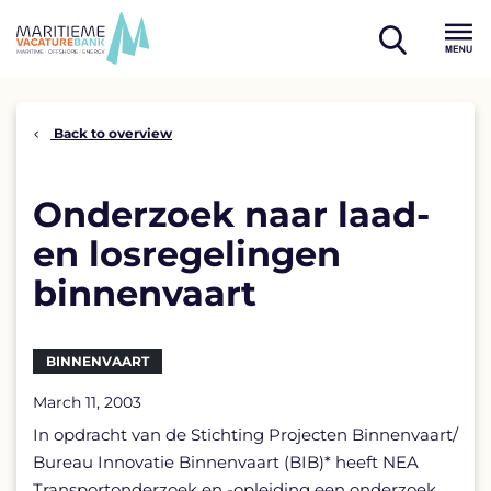
Skip
to
open
content
Menu
search
Back to overview
Onderzoek naar laad-
en losregelingen
binnenvaart
BINNENVAART
March 11, 2003
In opdracht van de Stichting Projecten Binnenvaart/
Bureau Innovatie Binnenvaart (BIB)* heeft NEA
Transportonderzoek en -opleiding een onderzoek