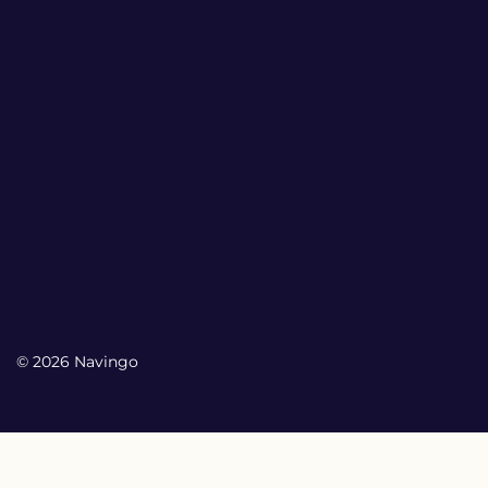
© 2026 Navingo
My Account
My Account