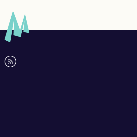
Social
media
links
Footer
links