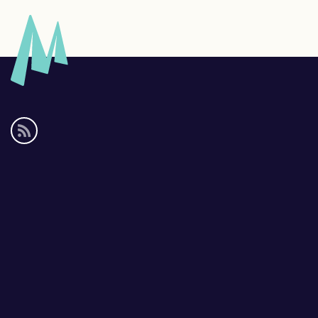
Social
media
links
Footer
links