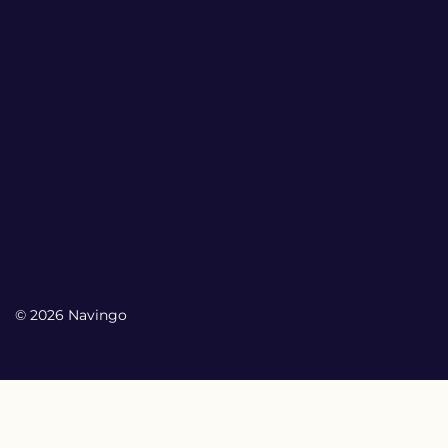
© 2026 Navingo
My Account
My Account