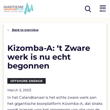
Skip
to
open
content
Menu
search
Back to overview
Kizomba-A: ‘t Zware
werk is nu echt
begonnen
OFFSHORE-ENERGIE
March 3, 2003
In het Calandkanaal is het echte zware werk aan
het gigantische boorplatform Kizomba-A, dat straks
wordt ingezet voor het oppompen van olie voor de