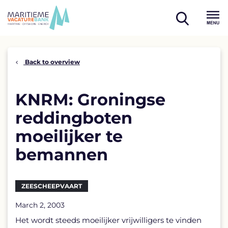
Skip
to
open
content
Menu
search
Back to overview
KNRM: Groningse
reddingboten
moeilijker te
bemannen
ZEESCHEEPVAART
March 2, 2003
Het wordt steeds moeilijker vrijwilligers te vinden