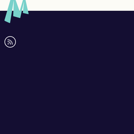
Social
media
links
Footer
links