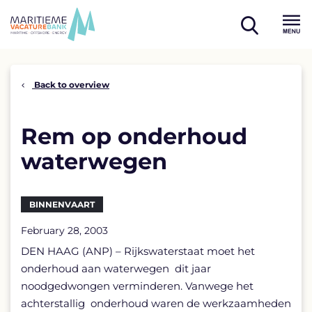
Skip
to
open
content
Menu
search
Back to overview
Rem op onderhoud
waterwegen
BINNENVAART
February 28, 2003
DEN HAAG (ANP) – Rijkswaterstaat moet het
onderhoud aan waterwegen dit jaar
noodgedwongen verminderen. Vanwege het
achterstallig onderhoud waren de werkzaamheden