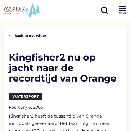
Skip
to
open
content
Menu
search
Back to overview
Kingfisher2 nu op
jacht naar de
recordtijd van Orange
WATERSPORT
February 6, 2003
Kingfisher2 heeft de tussentijd van Orange
inmiddels geëvenaard. Het team legt nu meer
meer dan 500 zeemijl per dag af. Het is echter