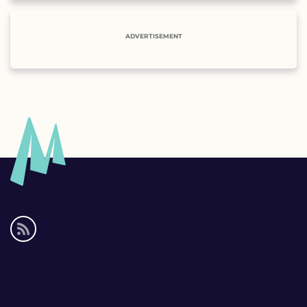
ADVERTISEMENT
Social
media
links
Footer
links