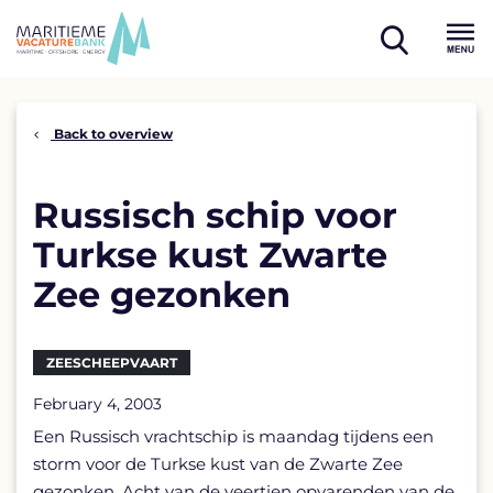
Skip
to
open
content
Menu
search
Back to overview
Russisch schip voor
Turkse kust Zwarte
Zee gezonken
ZEESCHEEPVAART
February 4, 2003
Een Russisch vrachtschip is maandag tijdens een
storm voor de Turkse kust van de Zwarte Zee
gezonken. Acht van de veertien opvarenden van de