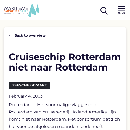
Skip
to
open
content
Menu
search
Back to overview
Cruiseschip Rotterdam
niet naar Rotterdam
ZEESCHEEPVAART
February 4, 2003
Rotterdam – Het voormalige vlaggeschip
Rotterdam van cruiserederij Holland Amerika Lijn
komt niet naar Rotterdam. Het consortium dat zich
hiervoor de afgelopen maanden sterk heeft