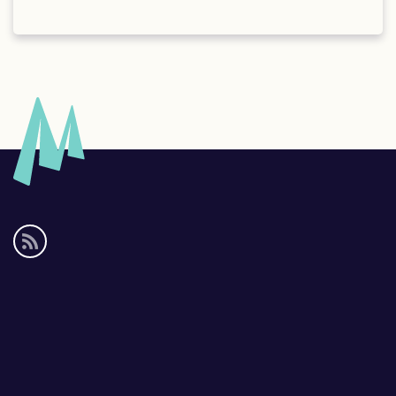
Social
media
links
Footer
links