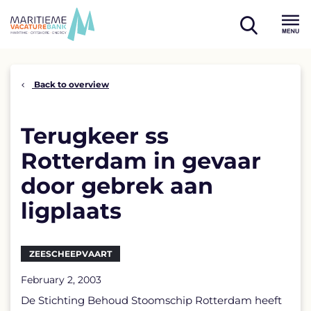
Skip
to
open
content
Menu
search
Back to overview
Terugkeer ss
Rotterdam in gevaar
door gebrek aan
ligplaats
ZEESCHEEPVAART
February 2, 2003
De Stichting Behoud Stoomschip Rotterdam heeft