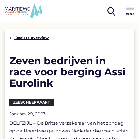
Skip
to
open
content
Menu
search
Back to overview
Zeven bedrijven in
race voor berging Assi
Eurolink
ZEESCHEEPVAART
January 29, 2003
DELFZIJL – De Britse verzekeraar van het zondag
op de Noordzee gezonken Nederlandse vrachtschip
Assi
Eurolink
heeft zeven bedrijven gevraagd voor