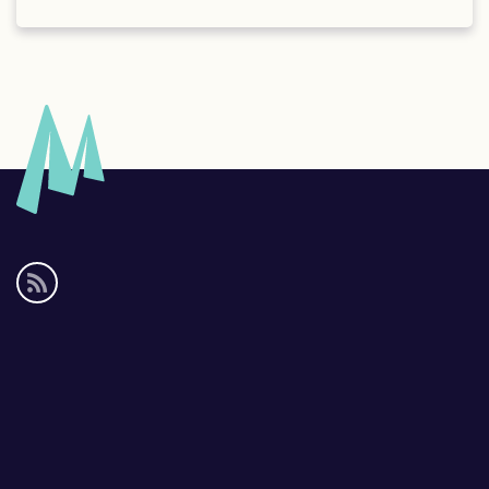
Social
media
links
Footer
links