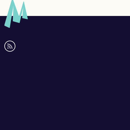
Social
media
links
Footer
links