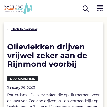
Skip
to
open
content
Menu
search
Back to overview
Olievlekken drijven
vrijwel zeker aan de
Rijnmond voorbij
DUURZAAMHEID
January 29, 2003
Rotterdam – De olievlekken die op dit moment voor
de kust van Zeeland drijven, zullen vermoedelijk op
Walcheren en Zeeuws- Vlaanderen terecht komen.